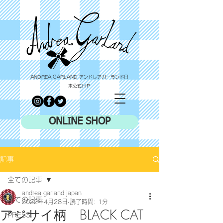
ANDREA GARLAND アンドレアガーランド日
本公式ＨＰ
ONLINE SHOP
記事
全ての記事
andrea garland japan
全ての記事
2022年4月28日
読了時間: 1分
アジサイ柄 BLACK CAT
PRESS