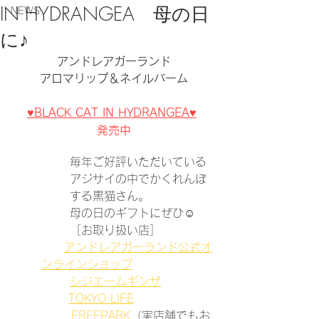
IN HYDRANGEA 母の日
NEWS
に♪
アンドレアガーランド
アロマリップ＆ネイルバーム
♥BLACK CAT IN HYDRANGEA♥
​発売中
毎年ご好評いただいている
アジサイの中でかくれんぼ
する黒猫さん。
母の日のギフトにぜひ☺️
［お取り扱い店］
アンドレアガーランド公式オ
ンラインショップ
シジエームギンザ
TOKYO LIFE
 FREEPARK
（実店舗でもお